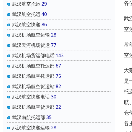
各
武汉航空托运
29
武汉航空托运
40
武
武汉航空快递
86
空
武汉机场航空运输
28
常
武汉天河机场货运
77
空
武汉机场货运部电话
143
武汉机场航空托运部
67
大
武汉机场航空托运部
75
是
武汉机场航空货运站
82
托
武汉航空快递电话
30
航
武汉机场航空货运部
22
仓
武汉南航托运部
35
各
武汉航空快递运输
28