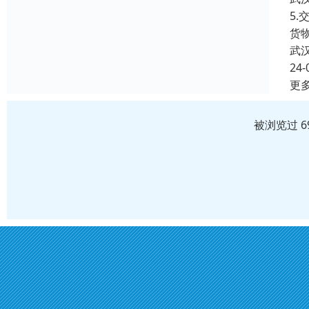
5
货
武
24-
更
被浏览过 6