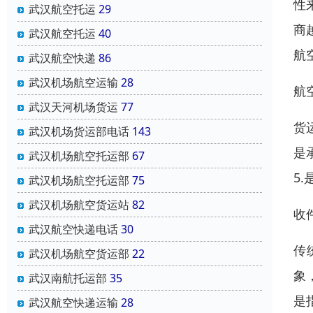
性
武汉航空托运
29
商
武汉航空托运
40
航
武汉航空快递
86
武汉机场航空运输
28
航
武汉天河机场货运
77
货
武汉机场货运部电话
143
是
武汉机场航空托运部
67
5
武汉机场航空托运部
75
武汉机场航空货运站
82
收
武汉航空快递电话
30
传
武汉机场航空货运部
22
象
武汉南航托运部
35
是
武汉航空快递运输
28