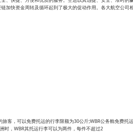
安全、快捷、方便和优质的服务。空运以其迅捷、安全、准时的
应链加快资金周转及循环起到了极大的促动作用。各大航空公司
的旅客，可以免费托运的行李限额为30公斤;WBR公务舱免费托
美洲时，WBR其托运行李可以为两件，每件不超过2