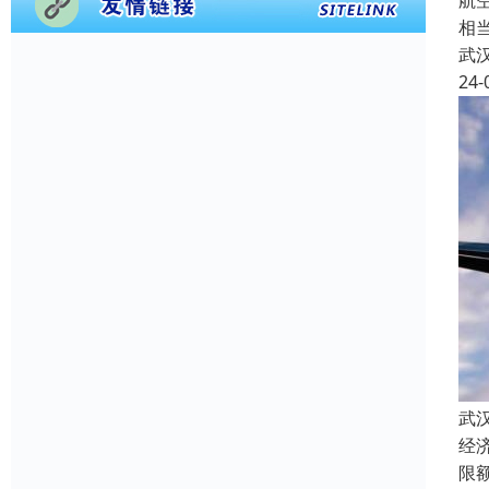
航
相
武
24-
武
经
限