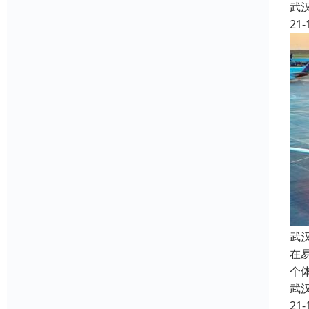
武
21-
武
在
个
武
21-