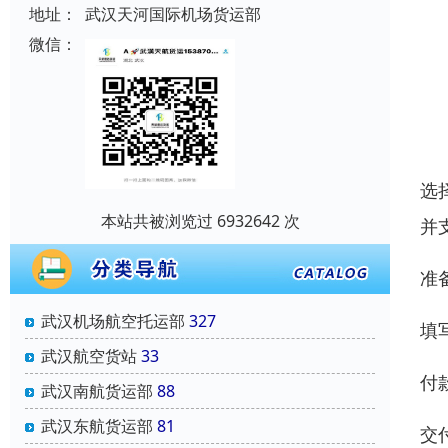
地址：
武汉天河国际机场货运部
微信：
选
本站共被浏览过 6932642 次
并
准
武汉机场航空托运部
327
填
武汉航空货站
33
付
武汉南航货运部
88
武汉东航货运部
81
交