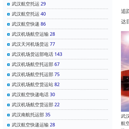
武汉航空托运
29
追
武汉航空托运
40
达
武汉航空快递
86
武汉机场航空运输
28
武汉天河机场货运
77
武汉机场货运部电话
143
武汉机场航空托运部
67
武汉机场航空托运部
75
武汉机场航空货运站
82
武汉航空快递电话
30
武汉机场航空货运部
22
武汉南航托运部
35
武
航
武汉航空快递运输
28