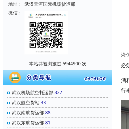
地址：
武汉天河国际机场货运部
微信：
液
本站共被浏览过 6944900 次
必
酒
行
武汉机场航空托运部
327
武汉航空货站
33
武汉南航货运部
88
武汉东航货运部
81