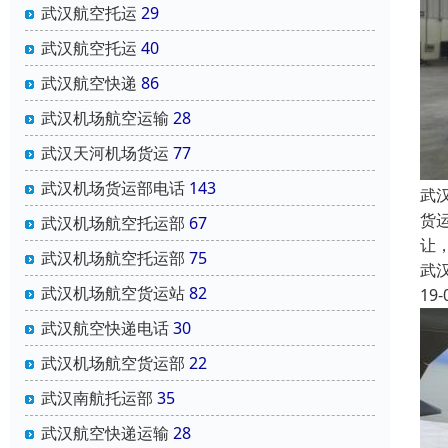
武汉航空托运
29
武汉航空托运
40
武汉航空快递
86
武汉机场航空运输
28
武汉天河机场货运
77
武汉机场货运部电话
143
武
货
武汉机场航空托运部
67
让
武汉机场航空托运部
75
武
武汉机场航空货运站
82
19-
武汉航空快递电话
30
武汉机场航空货运部
22
武汉南航托运部
35
武汉航空快递运输
28